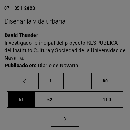
07 | 05 | 2023
Diseñar la vida urbana
David Thunder
Investigador principal del proyecto RESPUBLICA
del Instituto Cultura y Sociedad de la Universidad de
Navarra.
Publicado en:
Diario de Navarra
Página
Páginas intermedias Us
Página
1
...
60
Página
Página
Páginas intermedias U
Página
61
62
...
110