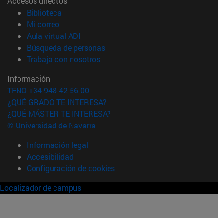
Accesos directos
(abre en nueva ventana)
Biblioteca
(abre en nueva ventana)
Mi correo
(abre en nueva ventana)
Aula virtual ADI
(abre en nueva ventana)
Búsqueda de personas
(abre en nueva ventana)
Trabaja con nosotros
Información
TFNO +34 948 42 56 00
¿QUÉ GRADO TE INTERESA?
¿QUÉ MÁSTER TE INTERESA?
© Universidad de Navarra
Información legal
Accesibilidad
Configuración de cookies
Localizador de campus