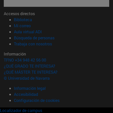
Accesos directos
(abre en nueva ventana)
Biblioteca
(abre en nueva ventana)
Mi correo
(abre en nueva ventana)
Aula virtual ADI
(abre en nueva ventana)
Búsqueda de personas
(abre en nueva ventana)
Trabaja con nosotros
Información
TFNO +34 948 42 56 00
¿QUÉ GRADO TE INTERESA?
¿QUÉ MÁSTER TE INTERESA?
© Universidad de Navarra
Información legal
Accesibilidad
Configuración de cookies
Localizador de campus