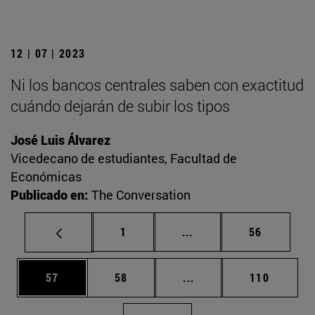
12 | 07 | 2023
Ni los bancos centrales saben con exactitud
cuándo dejarán de subir los tipos
José Luis Álvarez
Vicedecano de estudiantes, Facultad de
Económicas
Publicado en:
The Conversation
Página
Páginas intermedias Us
Página
1
...
56
Página
Página
Páginas intermedias U
Página
57
58
...
110