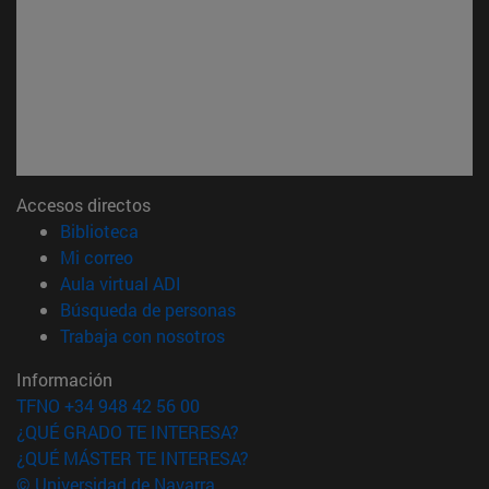
Accesos directos
(abre en nueva ventana)
Biblioteca
(abre en nueva ventana)
Mi correo
(abre en nueva ventana)
Aula virtual ADI
(abre en nueva ventana)
Búsqueda de personas
(abre en nueva ventana)
Trabaja con nosotros
Información
TFNO +34 948 42 56 00
¿QUÉ GRADO TE INTERESA?
¿QUÉ MÁSTER TE INTERESA?
© Universidad de Navarra