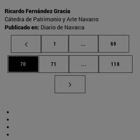
Ricardo Fernández Gracia
Cátedra de Patrimonio y Arte Navarro
Publicado en:
Diario de Navarra
Página
Páginas intermedias Us
Página
1
...
69
Página
Página
Páginas intermedias U
Página
70
71
...
110