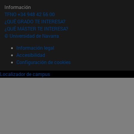
Información
TFNO +34 948 42 56 00
¿QUÉ GRADO TE INTERESA?
¿QUÉ MÁSTER TE INTERESA?
© Universidad de Navarra
Información legal
Accesibilidad
Configuración de cookies
Localizador de campus