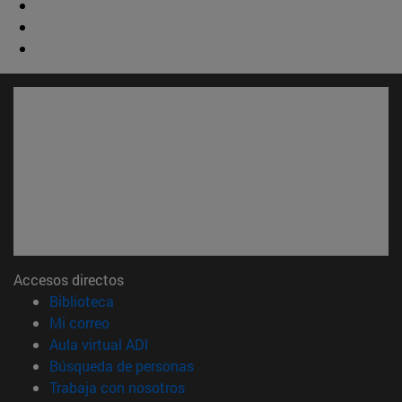
Accesos directos
(abre en nueva ventana)
Biblioteca
(abre en nueva ventana)
Mi correo
(abre en nueva ventana)
Aula virtual ADI
(abre en nueva ventana)
Búsqueda de personas
(abre en nueva ventana)
Trabaja con nosotros