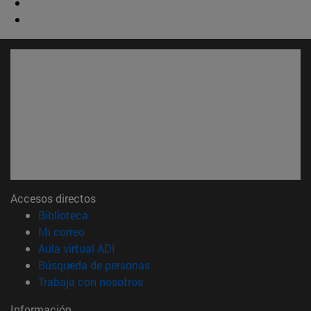
Accesos directos
(abre en nueva ventana)
Biblioteca
(abre en nueva ventana)
Mi correo
(abre en nueva ventana)
Aula virtual ADI
(abre en nueva ventana)
Búsqueda de personas
(abre en nueva ventana)
Trabaja con nosotros
Información