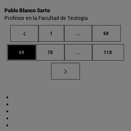
Pablo Blanco Sarto
Profesor en la Facultad de Teología
Página
Páginas intermedias Us
Página
1
...
68
Página
Página
Páginas intermedias U
Página
69
70
...
110