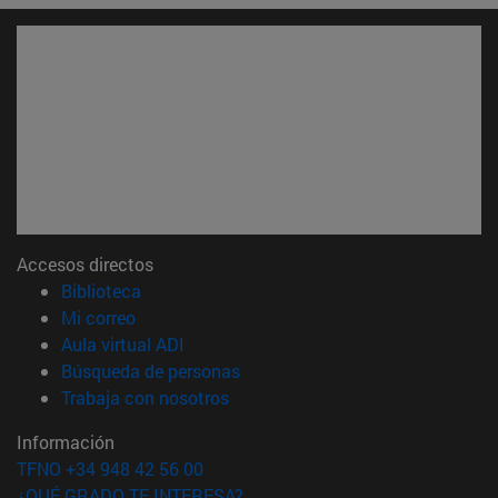
Accesos directos
(abre en nueva ventana)
Biblioteca
(abre en nueva ventana)
Mi correo
(abre en nueva ventana)
Aula virtual ADI
(abre en nueva ventana)
Búsqueda de personas
(abre en nueva ventana)
Trabaja con nosotros
Información
TFNO +34 948 42 56 00
¿QUÉ GRADO TE INTERESA?