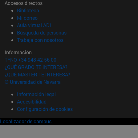
Accesos directos
(abre en nueva ventana)
Biblioteca
(abre en nueva ventana)
Mi correo
(abre en nueva ventana)
Aula virtual ADI
(abre en nueva ventana)
Búsqueda de personas
(abre en nueva ventana)
Trabaja con nosotros
Información
TFNO +34 948 42 56 00
¿QUÉ GRADO TE INTERESA?
¿QUÉ MÁSTER TE INTERESA?
© Universidad de Navarra
Información legal
Accesibilidad
Configuración de cookies
Localizador de campus