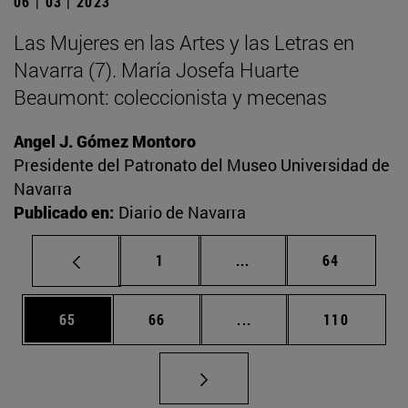
06 | 03 | 2023
Las Mujeres en las Artes y las Letras en
Navarra (7). María Josefa Huarte
Beaumont: coleccionista y mecenas
Angel J. Gómez Montoro
Presidente del Patronato del Museo Universidad de
Navarra
Publicado en:
Diario de Navarra
Página
Páginas intermedias Us
Página
1
...
64
Página
Página
Páginas intermedias U
Página
65
66
...
110