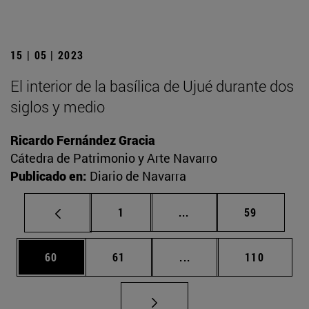
15 | 05 | 2023
El interior de la basílica de Ujué durante dos
siglos y medio
Ricardo Fernández Gracia
Cátedra de Patrimonio y Arte Navarro
Publicado en:
Diario de Navarra
Página
Páginas intermedias Us
Página
1
...
59
Página
Página
Páginas intermedias U
Página
60
61
...
110