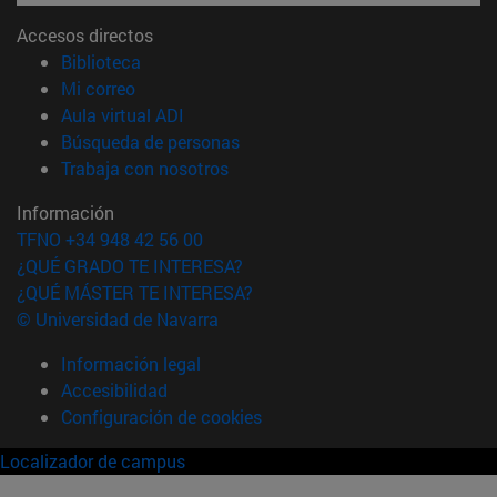
Accesos directos
(abre en nueva ventana)
Biblioteca
(abre en nueva ventana)
Mi correo
(abre en nueva ventana)
Aula virtual ADI
(abre en nueva ventana)
Búsqueda de personas
(abre en nueva ventana)
Trabaja con nosotros
Información
TFNO +34 948 42 56 00
¿QUÉ GRADO TE INTERESA?
¿QUÉ MÁSTER TE INTERESA?
© Universidad de Navarra
Información legal
Accesibilidad
Configuración de cookies
Localizador de campus