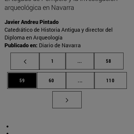
arqueológica en Navarra
Javier Andreu Pintado
Catedrático de Historia Antigua y director del
Diploma en Arqueología
Publicado en:
Diario de Navarra
Página
Páginas intermedias Us
Página
1
...
58
Página
Página
Páginas intermedias U
Página
59
60
...
110