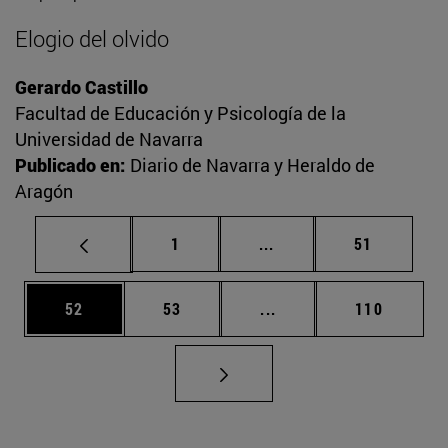
Elogio del olvido
Gerardo Castillo
Facultad de Educación y Psicología de la
Universidad de Navarra
Publicado en:
Diario de Navarra y Heraldo de
Aragón
Página
Páginas intermedias Us
Página
1
...
51
Página
Página
Páginas intermedias U
Página
52
53
...
110