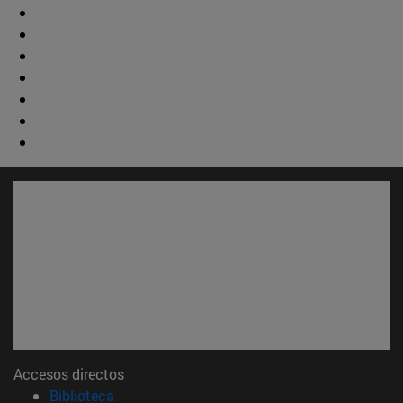
Accesos directos
(abre en nueva ventana)
Biblioteca