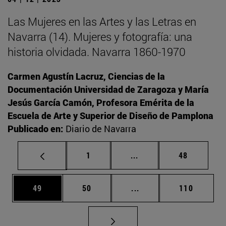
Las Mujeres en las Artes y las Letras en
Navarra (14). Mujeres y fotografía: una
historia olvidada. Navarra 1860-1970
Carmen Agustín Lacruz, Ciencias de la
Documentación Universidad de Zaragoza y María
Jesús García Camón, Profesora Emérita de la
Escuela de Arte y Superior de Diseño de Pamplona
Publicado en:
Diario de Navarra
Página
Páginas intermedias Us
Página
1
...
48
Página
Página
Páginas intermedias U
Página
49
50
...
110