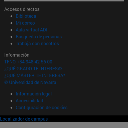
Accesos directos
(abre en nueva ventana)
Biblioteca
(abre en nueva ventana)
Mi correo
(abre en nueva ventana)
Aula virtual ADI
(abre en nueva ventana)
Búsqueda de personas
(abre en nueva ventana)
Trabaja con nosotros
Información
TFNO +34 948 42 56 00
¿QUÉ GRADO TE INTERESA?
¿QUÉ MÁSTER TE INTERESA?
© Universidad de Navarra
Información legal
Accesibilidad
Configuración de cookies
Localizador de campus