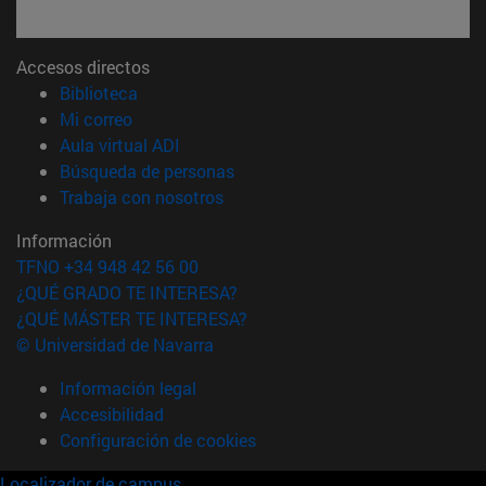
Accesos directos
(abre en nueva ventana)
Biblioteca
(abre en nueva ventana)
Mi correo
(abre en nueva ventana)
Aula virtual ADI
(abre en nueva ventana)
Búsqueda de personas
(abre en nueva ventana)
Trabaja con nosotros
Información
TFNO +34 948 42 56 00
¿QUÉ GRADO TE INTERESA?
¿QUÉ MÁSTER TE INTERESA?
© Universidad de Navarra
Información legal
Accesibilidad
Configuración de cookies
Localizador de campus