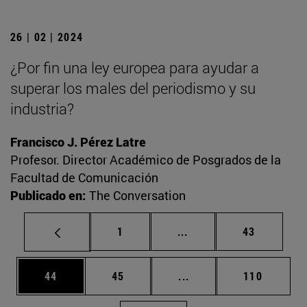
26 | 02 | 2024
¿Por fin una ley europea para ayudar a
superar los males del periodismo y su
industria?
Francisco J. Pérez Latre
Profesor. Director Académico de Posgrados de la
Facultad de Comunicación
Publicado en:
The Conversation
Página
Páginas intermedias Us
Página
1
...
43
Página
Página
Páginas intermedias U
Página
44
45
...
110