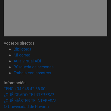
Accesos directos
(abre en nueva ventana)
Biblioteca
(abre en nueva ventana)
Mi correo
(abre en nueva ventana)
Aula virtual ADI
(abre en nueva ventana)
Búsqueda de personas
(abre en nueva ventana)
Trabaja con nosotros
Información
TFNO +34 948 42 56 00
¿QUÉ GRADO TE INTERESA?
¿QUÉ MÁSTER TE INTERESA?
© Universidad de Navarra