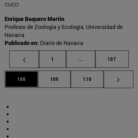
cuco
Enrique Baquero Martin
Profesor de Zoología y Ecología, Universidad de
Navarra
Publicado en:
Diario de Navarra
Página
Páginas intermedias Us
Página
1
...
107
Página
Página
Página
108
109
110