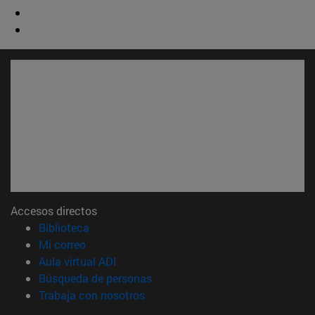
Accesos directos
(abre en nueva ventana)
Biblioteca
(abre en nueva ventana)
Mi correo
(abre en nueva ventana)
Aula virtual ADI
(abre en nueva ventana)
Búsqueda de personas
(abre en nueva ventana)
Trabaja con nosotros