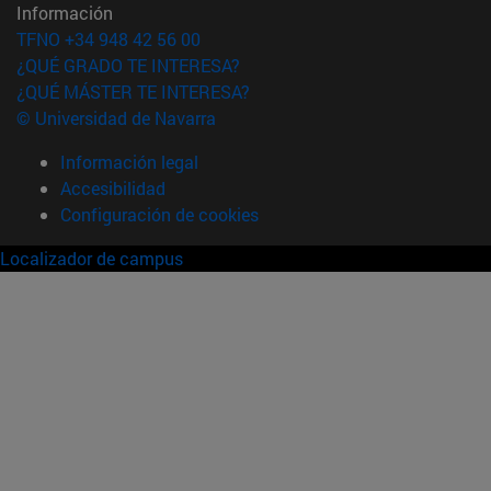
Información
TFNO +34 948 42 56 00
¿QUÉ GRADO TE INTERESA?
¿QUÉ MÁSTER TE INTERESA?
© Universidad de Navarra
Información legal
Accesibilidad
Configuración de cookies
Localizador de campus