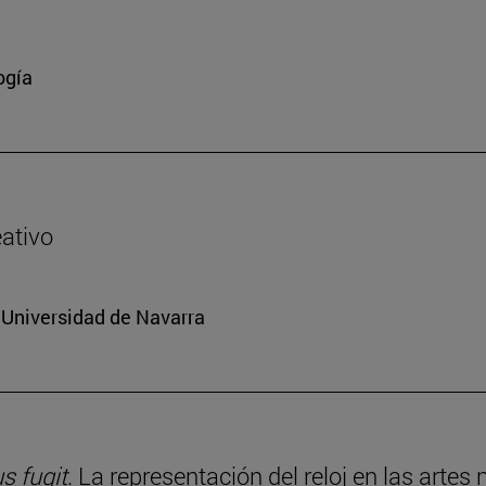
ogía
eativo
a Universidad de Navarra
 fugit
. La representación del reloj en las artes