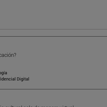
cación?
ogía
idencial Digital