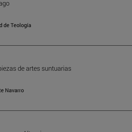
mago
ad de Teología
iezas de artes suntuarias
rte Navarro