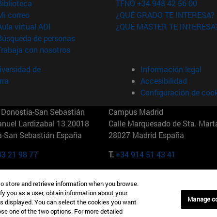
(abre en nueva ventana)
Biblioteca
TFNO +34 948 42 56 00
(abre en nueva ventana)
Mi correo
¿QUÉ GRADO TE INTERESA?
(abre en nueva ventana)
Aula virtual ADI
¿QUÉ MÁSTER TE INTERESA
(abre en nueva ventana)
Búsqueda de personas
(abre en nueva ventana)
Trabaja con nosotros
versidad de
Información legal
rra
Accesibilidad
Configuración de coo
Donostia-San Sebastián
Campus Madrid
anuel Lardizabal 13 20018
Calle Marquesado de Sta. Marta
a-San Sebastián España
28027 Madrid España
43 21 98 77
T.
+34 914 51 43 41
Nueva York (IESE)
Campus Munich (IESE)
to store and retrieve information when you browse.
7th St 10019-2201 Nueva York
Maria-Theresia-Straße 15 8167
fy you as a user, obtain information about your
Múnich Alemania
Manage c
is displayed. You can select the cookies you want
oose one of the two options. For more detailed
6 346 8850
T.
+49 89 24209790