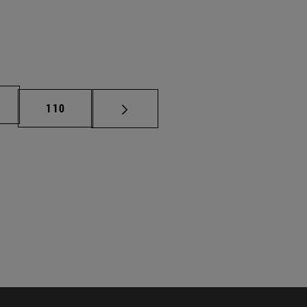
na
Página
110