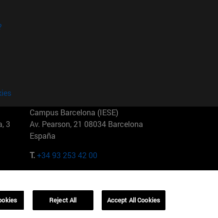
?
kies
Campus Barcelona (IESE)
, 3
Av. Pearson, 21 08034 Barcelona
España
T.
+34 93 253 42 00
Campus Sao Paulo (IESE)
5
Rua Martiniano de Carvalho, 573
01321001 Bela Vista Brasil
ookies
Reject All
Accept All Cookies
T.
+55 11 3177-8300