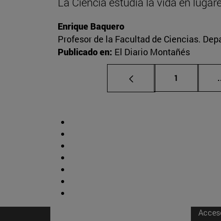
La Ciencia estudia la vida en luga
Enrique Baquero
Profesor de la Facultad de Ciencias. De
Publicado en:
El Diario Montañés
Página
1
.
Acces