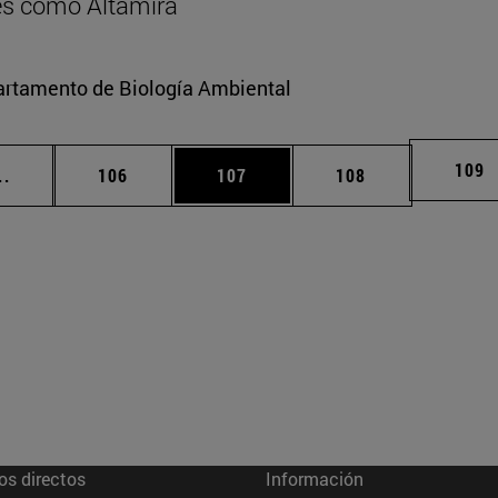
res como Altamira
partamento de Biología Ambiental
Pági
109
Páginas intermedias Use TAB para desplazarse.
Página
Página
Página
..
106
107
108
os directos
Información