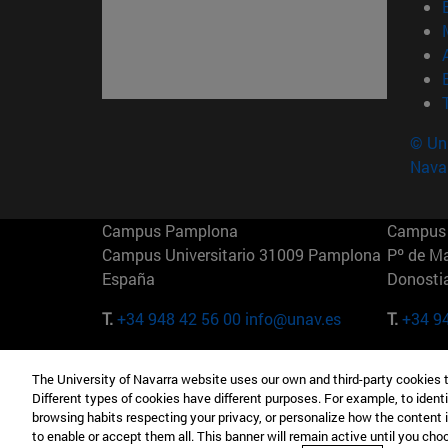
© Uni
Nava
Campus Pamplona
Campus 
Campus Universitario 31009 Pamplona
Pº de M
España
Donosti
T.
+34 948 42 56 00
info@unav.es
T.
+34 9
Campus Madrid (IESE)
Campus 
The University of Navarra website uses our own and third-party cookies 
Camino del Cerro Águila 3 28023
165 W 5
Different types of cookies have different purposes. For example, to identi
Madrid España
EE.UU
browsing habits respecting your privacy, or personalize how the content 
to enable or accept them all. This banner will remain active until you ch
T.
+34 912 11 30 00
T.
+1 64