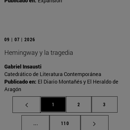
Publicado en:
Expansión
09 | 07 | 2026
Hemingway y la tragedia
Gabriel Insausti
Catedrático de Literatura Contemporánea
Publicado en:
El Diario Montañés y El Heraldo de
Aragón
Página
Página
Página
1
2
3
Páginas intermedias Use TAB para desplaz
Página
...
110