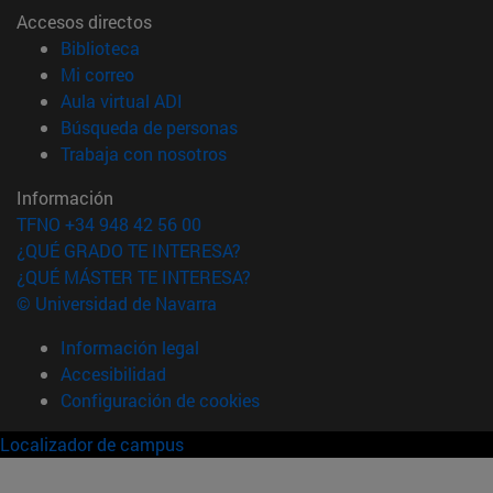
Accesos directos
(abre en nueva ventana)
Biblioteca
(abre en nueva ventana)
Mi correo
(abre en nueva ventana)
Aula virtual ADI
(abre en nueva ventana)
Búsqueda de personas
(abre en nueva ventana)
Trabaja con nosotros
Información
TFNO +34 948 42 56 00
¿QUÉ GRADO TE INTERESA?
¿QUÉ MÁSTER TE INTERESA?
© Universidad de Navarra
Información legal
Accesibilidad
Configuración de cookies
Localizador de campus