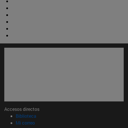
Accesos directos
(abre en nueva ventana)
Biblioteca
(abre en nueva ventana)
Mi correo