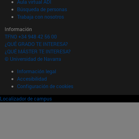
(abre en nueva ventana)
Aula virtual ADI
(abre en nueva ventana)
Búsqueda de personas
(abre en nueva ventana)
Trabaja con nosotros
Información
TFNO +34 948 42 56 00
¿QUÉ GRADO TE INTERESA?
¿QUÉ MÁSTER TE INTERESA?
© Universidad de Navarra
Información legal
Accesibilidad
Configuración de cookies
Localizador de campus