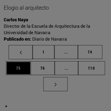
Elogio al arquitecto
Carlos Naya
Director de la Escuela de Arquitectura de la
Universidad de Navarra
Publicado en:
Diario de Navarra
Página
Páginas intermedias Us
Página
1
...
74
Página
Página
Páginas intermedias U
Página
75
76
...
110