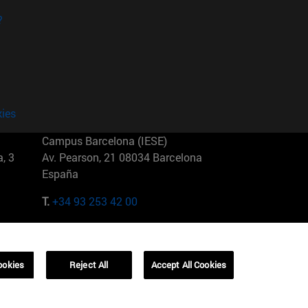
?
kies
Campus Barcelona (IESE)
, 3
Av. Pearson, 21 08034 Barcelona
España
T.
+34 93 253 42 00
Campus Sao Paulo (IESE)
5
Rua Martiniano de Carvalho, 573
01321001 Bela Vista Brasil
ookies
Reject All
Accept All Cookies
T.
+55 11 3177-8300