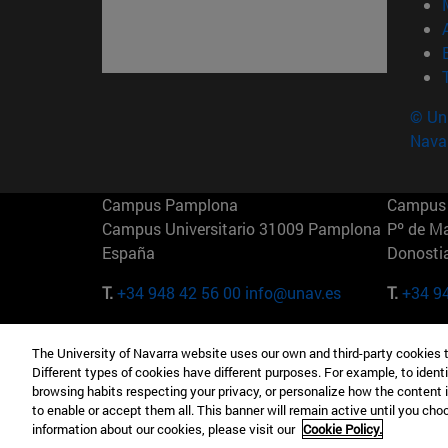
© Uni
Nava
Campus Pamplona
Campus 
Campus Universitario 31009 Pamplona
Pº de M
España
Donosti
T.
+34 948 42 56 00
info@unav.es
T.
+34 9
Campus Madrid (IESE)
Campus 
The University of Navarra website uses our own and third-party cookies 
Camino del Cerro Águila 3 28023
165 W 5
Different types of cookies have different purposes. For example, to identi
Madrid España
EE.UU
browsing habits respecting your privacy, or personalize how the content 
to enable or accept them all. This banner will remain active until you ch
T.
+34 912 11 30 00
T.
+1 64
information about our cookies, please visit our
Cookie Policy.