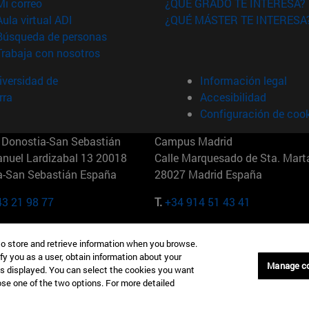
(abre en nueva ventana)
Mi correo
¿QUÉ GRADO TE INTERESA?
(abre en nueva ventana)
Aula virtual ADI
¿QUÉ MÁSTER TE INTERESA
(abre en nueva ventana)
Búsqueda de personas
(abre en nueva ventana)
Trabaja con nosotros
versidad de
Información legal
rra
Accesibilidad
Configuración de coo
Donostia-San Sebastián
Campus Madrid
anuel Lardizabal 13 20018
Calle Marquesado de Sta. Marta
a-San Sebastián España
28027 Madrid España
43 21 98 77
T.
+34 914 51 43 41
Nueva York (IESE)
Campus Munich (IESE)
to store and retrieve information when you browse.
7th St 10019-2201 Nueva York
Maria-Theresia-Straße 15 8167
fy you as a user, obtain information about your
Múnich Alemania
Manage c
is displayed. You can select the cookies you want
oose one of the two options. For more detailed
6 346 8850
T.
+49 89 24209790