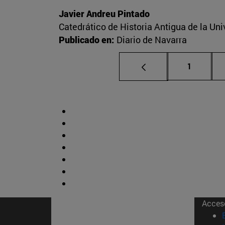
Javier Andreu Pintado
Catedrático de Historia Antigua de la Un
Publicado en:
Diario de Navarra
Página
1
Acces