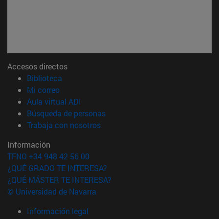
Accesos directos
(abre en nueva ventana)
Biblioteca
(abre en nueva ventana)
Mi correo
(abre en nueva ventana)
Aula virtual ADI
(abre en nueva ventana)
Búsqueda de personas
(abre en nueva ventana)
Trabaja con nosotros
Información
TFNO +34 948 42 56 00
¿QUÉ GRADO TE INTERESA?
¿QUÉ MÁSTER TE INTERESA?
© Universidad de Navarra
Información legal