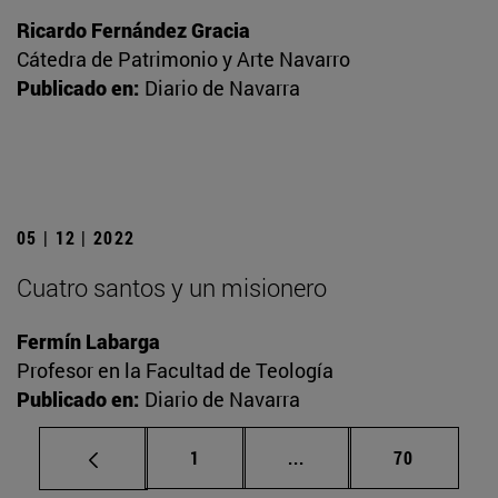
Ricardo Fernández Gracia
Cátedra de Patrimonio y Arte Navarro
Publicado en:
Diario de Navarra
05 | 12 | 2022
Cuatro santos y un misionero
Fermín Labarga
Profesor en la Facultad de Teología
Publicado en:
Diario de Navarra
Página
Páginas intermedias Us
Página
1
...
70