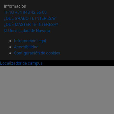
Información
TFNO +34 948 42 56 00
¿QUÉ GRADO TE INTERESA?
¿QUÉ MÁSTER TE INTERESA?
© Universidad de Navarra
Información legal
Accesibilidad
Configuración de cookies
Localizador de campus