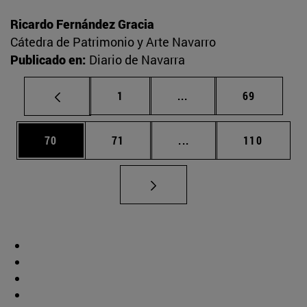
Ricardo Fernández Gracia
Cátedra de Patrimonio y Arte Navarro
Publicado en:
Diario de Navarra
Página
Páginas intermedias Us
Página
1
...
69
Página
Página
Páginas intermedias U
Página
70
71
...
110