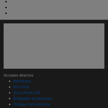
Accesos directos
(abre en nueva ventana)
Biblioteca
(abre en nueva ventana)
Mi correo
(abre en nueva ventana)
Aula virtual ADI
(abre en nueva ventana)
Búsqueda de personas
(abre en nueva ventana)
Trabaja con nosotros