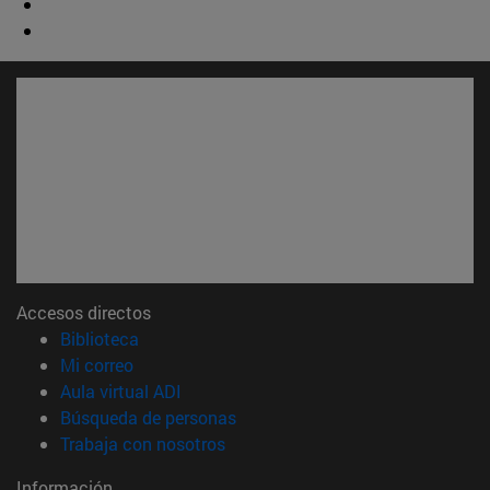
Accesos directos
(abre en nueva ventana)
Biblioteca
(abre en nueva ventana)
Mi correo
(abre en nueva ventana)
Aula virtual ADI
(abre en nueva ventana)
Búsqueda de personas
(abre en nueva ventana)
Trabaja con nosotros
Información