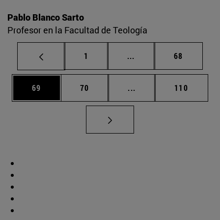
Pablo Blanco Sarto
Profesor en la Facultad de Teología
Página
Páginas intermedias Us
Página
1
...
68
Página
Página
Páginas intermedias U
Página
69
70
...
110