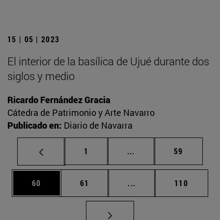
15 | 05 | 2023
El interior de la basílica de Ujué durante dos
siglos y medio
Ricardo Fernández Gracia
Cátedra de Patrimonio y Arte Navarro
Publicado en:
Diario de Navarra
Página
Páginas intermedias Us
Página
1
...
59
Página
Página
Páginas intermedias U
Página
60
61
...
110