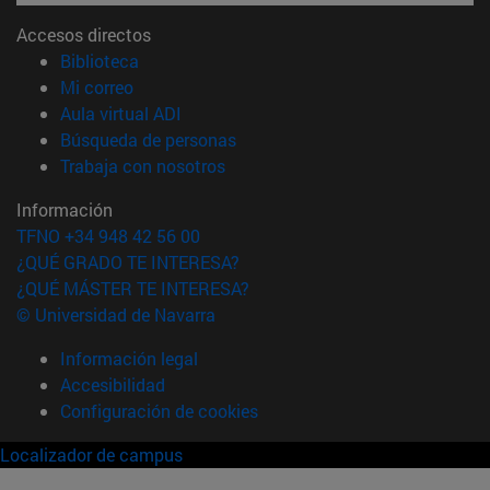
Accesos directos
(abre en nueva ventana)
Biblioteca
(abre en nueva ventana)
Mi correo
(abre en nueva ventana)
Aula virtual ADI
(abre en nueva ventana)
Búsqueda de personas
(abre en nueva ventana)
Trabaja con nosotros
Información
TFNO +34 948 42 56 00
¿QUÉ GRADO TE INTERESA?
¿QUÉ MÁSTER TE INTERESA?
© Universidad de Navarra
Información legal
Accesibilidad
Configuración de cookies
Localizador de campus