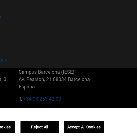
?
kies
Campus Barcelona (IESE)
, 3
Av. Pearson, 21 08034 Barcelona
España
T.
+34 93 253 42 00
Campus Sao Paulo (IESE)
5
Rua Martiniano de Carvalho, 573
01321001 Bela Vista Brasil
ookies
Reject All
Accept All Cookies