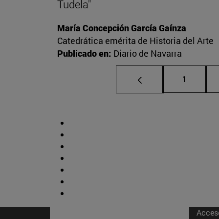
Tudela"
María Concepción García Gaínza
Catedrática emérita de Historia del Arte
Publicado en:
Diario de Navarra
Página
1
Acces