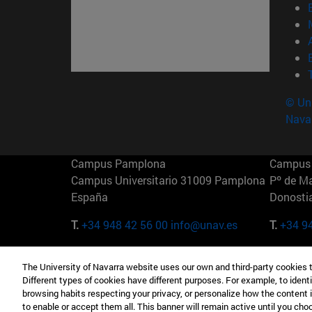
© Uni
Nava
Campus Pamplona
Campus 
Campus Universitario 31009 Pamplona
Pº de M
España
Donosti
T.
+34 948 42 56 00
info@unav.es
T.
+34 9
Campus Madrid (IESE)
Campus 
The University of Navarra website uses our own and third-party cookies 
Camino del Cerro Águila 3 28023
165 W 5
Different types of cookies have different purposes. For example, to identi
Madrid España
EE.UU
browsing habits respecting your privacy, or personalize how the content 
to enable or accept them all. This banner will remain active until you ch