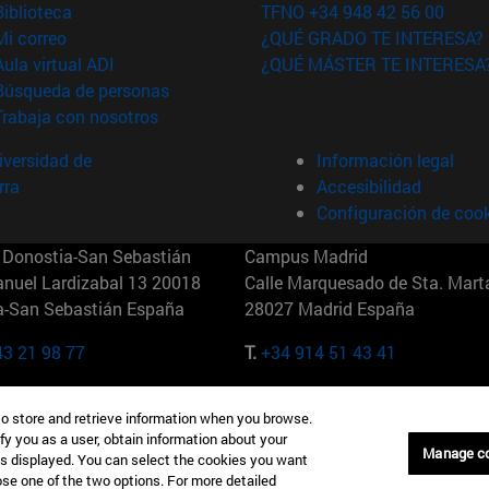
(abre en nueva ventana)
Biblioteca
TFNO +34 948 42 56 00
(abre en nueva ventana)
Mi correo
¿QUÉ GRADO TE INTERESA?
(abre en nueva ventana)
Aula virtual ADI
¿QUÉ MÁSTER TE INTERESA
(abre en nueva ventana)
Búsqueda de personas
(abre en nueva ventana)
Trabaja con nosotros
versidad de
Información legal
rra
Accesibilidad
Configuración de coo
Donostia-San Sebastián
Campus Madrid
anuel Lardizabal 13 20018
Calle Marquesado de Sta. Marta
a-San Sebastián España
28027 Madrid España
43 21 98 77
T.
+34 914 51 43 41
Nueva York (IESE)
Campus Munich (IESE)
to store and retrieve information when you browse.
7th St 10019-2201 Nueva York
Maria-Theresia-Straße 15 8167
fy you as a user, obtain information about your
Múnich Alemania
Manage c
is displayed. You can select the cookies you want
oose one of the two options. For more detailed