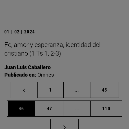
01 | 02 | 2024
Fe, amor y esperanza, identidad del
cristiano (1 Ts 1, 2-3)
Juan Luis Caballero
Publicado en:
Omnes
Página
Páginas intermedias Us
Página
1
...
45
Página
Página
Páginas intermedias U
Página
46
47
...
110