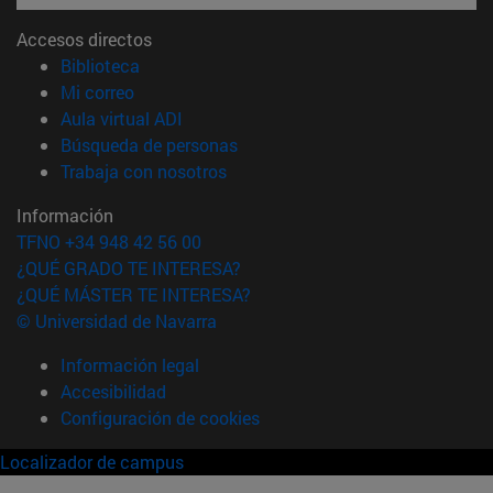
Accesos directos
(abre en nueva ventana)
Biblioteca
(abre en nueva ventana)
Mi correo
(abre en nueva ventana)
Aula virtual ADI
(abre en nueva ventana)
Búsqueda de personas
(abre en nueva ventana)
Trabaja con nosotros
Información
TFNO +34 948 42 56 00
¿QUÉ GRADO TE INTERESA?
¿QUÉ MÁSTER TE INTERESA?
© Universidad de Navarra
Información legal
Accesibilidad
Configuración de cookies
Localizador de campus