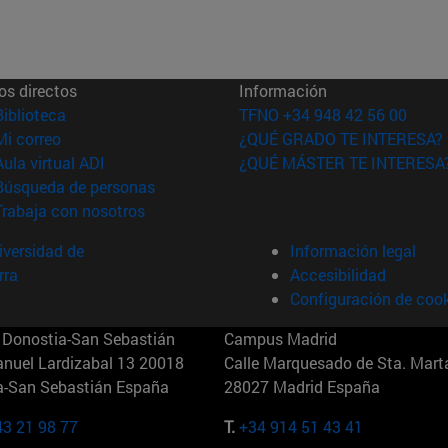
os directos
Información
(abre en nueva ventana)
Biblioteca
TFNO +34 948 42 56 00
(abre en nueva ventana)
Mi correo
¿QUÉ GRADO TE INTERESA?
(abre en nueva ventana)
Aula virtual ADI
¿QUÉ MÁSTER TE INTERESA
(abre en nueva ventana)
Búsqueda de personas
(abre en nueva ventana)
Trabaja con nosotros
versidad de
Información legal
rra
Accesibilidad
Configuración de coo
Donostia-San Sebastián
Campus Madrid
anuel Lardizabal 13 20018
Calle Marquesado de Sta. Marta
a-San Sebastián España
28027 Madrid España
43 21 98 77
T.
+34 914 51 43 41