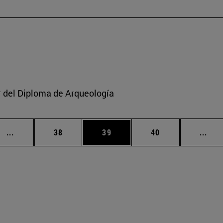
or del Diploma de Arqueología
Páginas intermedias Use TAB para desplazarse.
Página
Página
Página
Pági
...
38
39
40
...