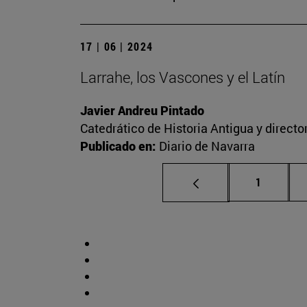
17 | 06 | 2024
Larrahe, los Vascones y el Latín
Javier Andreu Pintado
Catedrático de Historia Antigua y direct
Publicado en:
Diario de Navarra
Página
1