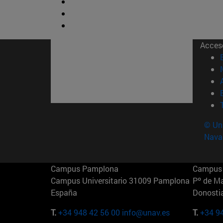
Acces
© Uni
Nava
Campus Pamplona
Campus 
Campus Universitario 31009 Pamplona
Pº de M
España
Donosti
T.
+34 948 42 56 00
info@unav.es
T.
+34 9