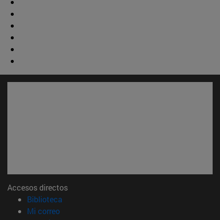
Accesos directos
(abre en nueva ventana)
Biblioteca
(abre en nueva ventana)
Mi correo