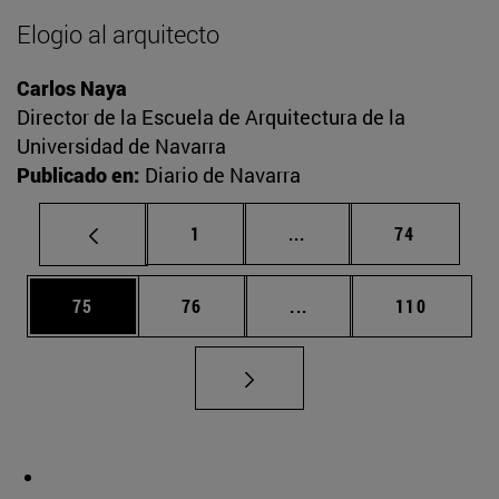
Elogio al arquitecto
Carlos Naya
Director de la Escuela de Arquitectura de la
Universidad de Navarra
Publicado en:
Diario de Navarra
Página
Páginas intermedias Us
Página
1
...
74
Página
Página
Páginas intermedias U
Página
75
76
...
110