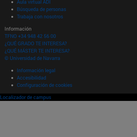
(abre en nueva ventana)
Aula virtual ADI
(abre en nueva ventana)
Búsqueda de personas
(abre en nueva ventana)
Trabaja con nosotros
Información
TFNO +34 948 42 56 00
¿QUÉ GRADO TE INTERESA?
¿QUÉ MÁSTER TE INTERESA?
© Universidad de Navarra
Información legal
Accesibilidad
Configuración de cookies
Localizador de campus