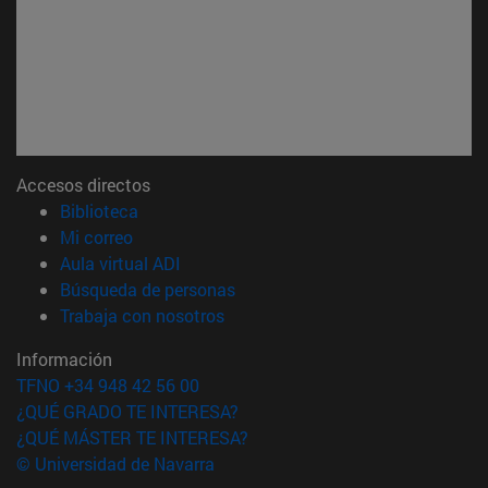
Accesos directos
(abre en nueva ventana)
Biblioteca
(abre en nueva ventana)
Mi correo
(abre en nueva ventana)
Aula virtual ADI
(abre en nueva ventana)
Búsqueda de personas
(abre en nueva ventana)
Trabaja con nosotros
Información
TFNO +34 948 42 56 00
¿QUÉ GRADO TE INTERESA?
¿QUÉ MÁSTER TE INTERESA?
© Universidad de Navarra