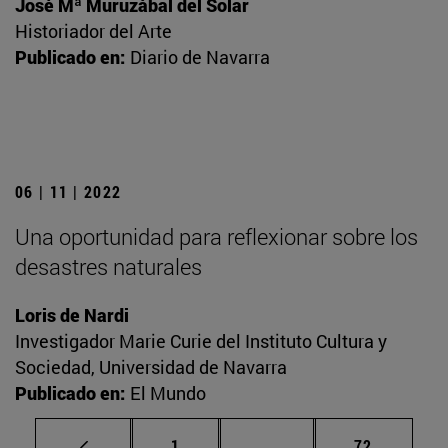
José Mª Muruzábal del Solar
Historiador del Arte
Publicado en:
Diario de Navarra
06 | 11 | 2022
Una oportunidad para reflexionar sobre los
desastres naturales
Loris de Nardi
Investigador Marie Curie del Instituto Cultura y
Sociedad, Universidad de Navarra
Publicado en:
El Mundo
Página
Páginas intermedias Us
Página
1
...
72