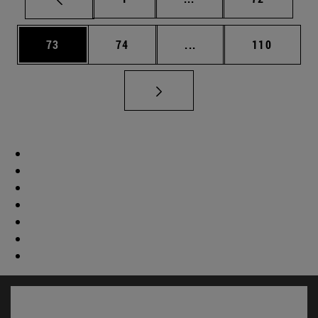
Página
Página
Páginas intermedias U
Página
73
74
...
110