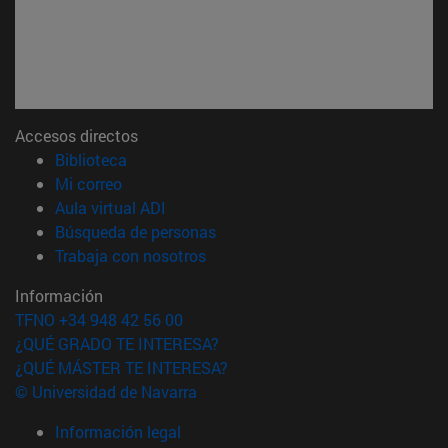
Accesos directos
(abre en nueva ventana)
Biblioteca
(abre en nueva ventana)
Mi correo
(abre en nueva ventana)
Aula virtual ADI
(abre en nueva ventana)
Búsqueda de personas
(abre en nueva ventana)
Trabaja con nosotros
Información
TFNO +34 948 42 56 00
¿QUÉ GRADO TE INTERESA?
¿QUÉ MÁSTER TE INTERESA?
© Universidad de Navarra
Información legal