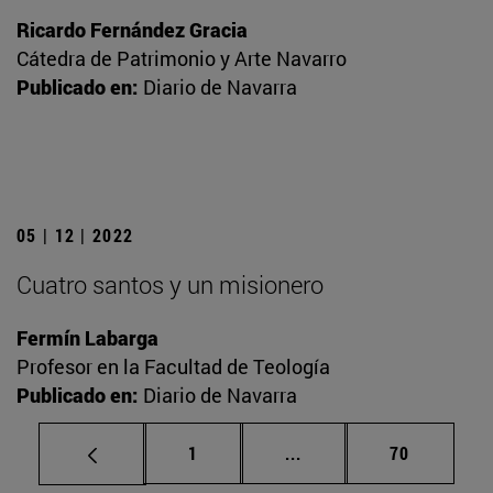
Ricardo Fernández Gracia
Cátedra de Patrimonio y Arte Navarro
Publicado en:
Diario de Navarra
05 | 12 | 2022
Cuatro santos y un misionero
Fermín Labarga
Profesor en la Facultad de Teología
Publicado en:
Diario de Navarra
Página
Páginas intermedias Us
Página
1
...
70