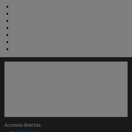
Accesos directos
(abre en nueva ventana)
Biblioteca