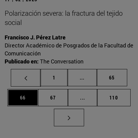
Polarización severa: la fractura del tejido
social
Francisco J. Pérez Latre
Director Académico de Posgrados de la Facultad de
Comunicación
Publicado en:
The Conversation
Página
Páginas intermedias Us
Página
1
...
65
Página
Página
Páginas intermedias U
Página
66
67
...
110