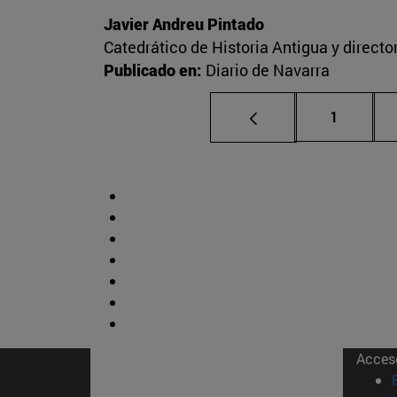
Javier Andreu Pintado
Catedrático de Historia Antigua y direct
Publicado en:
Diario de Navarra
Página
1
Acces