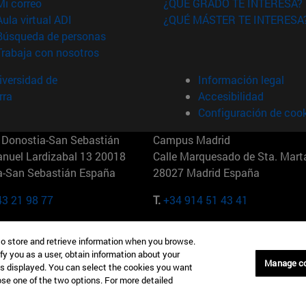
(abre en nueva ventana)
Mi correo
¿QUÉ GRADO TE INTERESA?
(abre en nueva ventana)
Aula virtual ADI
¿QUÉ MÁSTER TE INTERESA
(abre en nueva ventana)
Búsqueda de personas
(abre en nueva ventana)
Trabaja con nosotros
versidad de
Información legal
rra
Accesibilidad
Configuración de coo
Donostia-San Sebastián
Campus Madrid
anuel Lardizabal 13 20018
Calle Marquesado de Sta. Marta
a-San Sebastián España
28027 Madrid España
43 21 98 77
T.
+34 914 51 43 41
Nueva York (IESE)
Campus Munich (IESE)
to store and retrieve information when you browse.
7th St 10019-2201 Nueva York
Maria-Theresia-Straße 15 8167
fy you as a user, obtain information about your
Múnich Alemania
Manage c
is displayed. You can select the cookies you want
oose one of the two options. For more detailed
6 346 8850
T.
+49 89 24209790