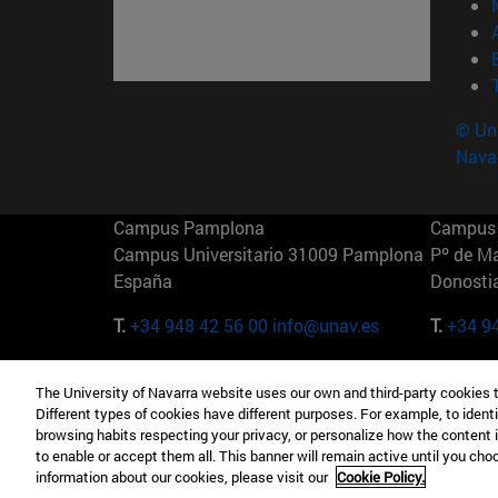
© Uni
Nava
Campus Pamplona
Campus 
Campus Universitario 31009 Pamplona
Pº de M
España
Donosti
T.
+34 948 42 56 00
info@unav.es
T.
+34 9
Campus Madrid (IESE)
Campus 
The University of Navarra website uses our own and third-party cookies 
Camino del Cerro Águila 3 28023
165 W 5
Different types of cookies have different purposes. For example, to identi
Madrid España
EE.UU
browsing habits respecting your privacy, or personalize how the content 
to enable or accept them all. This banner will remain active until you ch
T.
+34 912 11 30 00
T.
+1 64
information about our cookies, please visit our
Cookie Policy.