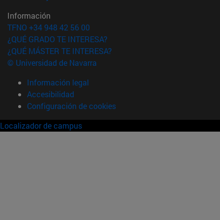
Información
TFNO +34 948 42 56 00
¿QUÉ GRADO TE INTERESA?
¿QUÉ MÁSTER TE INTERESA?
© Universidad de Navarra
Información legal
Accesibilidad
Configuración de cookies
Localizador de campus