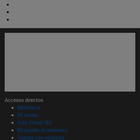
Accesos directos
(abre en nueva ventana)
Biblioteca
(abre en nueva ventana)
Mi correo
(abre en nueva ventana)
Aula virtual ADI
(abre en nueva ventana)
Búsqueda de personas
(abre en nueva ventana)
Trabaja con nosotros