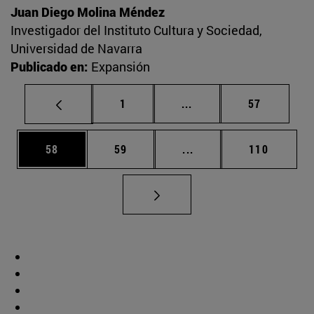
Juan Diego Molina Méndez
Investigador del Instituto Cultura y Sociedad,
Universidad de Navarra
Publicado en:
Expansión
Página
Páginas intermedias Us
Página
1
...
57
Página
Página
Páginas intermedias U
Página
58
59
...
110