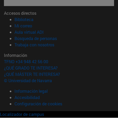
Accesos directos
(abre en nueva ventana)
Biblioteca
(abre en nueva ventana)
Mi correo
(abre en nueva ventana)
Aula virtual ADI
(abre en nueva ventana)
Búsqueda de personas
(abre en nueva ventana)
Trabaja con nosotros
Información
TFNO +34 948 42 56 00
¿QUÉ GRADO TE INTERESA?
¿QUÉ MÁSTER TE INTERESA?
© Universidad de Navarra
Información legal
Accesibilidad
Configuración de cookies
Localizador de campus