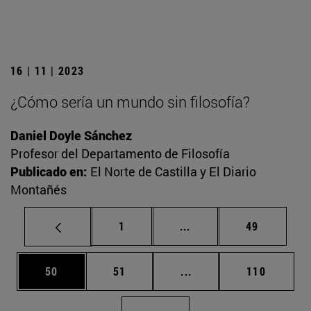
16 | 11 | 2023
¿Cómo sería un mundo sin filosofía?
Daniel Doyle Sánchez
Profesor del Departamento de Filosofía
Publicado en:
El Norte de Castilla y El Diario
Montañés
Página
Páginas intermedias Us
Página
1
...
49
Página
Página
Páginas intermedias U
Página
50
51
...
110