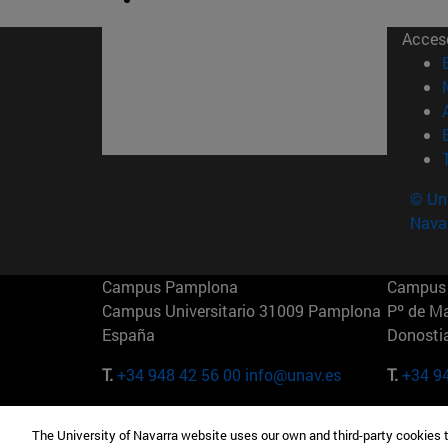
Acces
© Uni
Nava
Campus Pamplona
Campus 
Campus Universitario 31009 Pamplona
Pº de M
España
Donosti
T.
+34 948 42 56 00
info@unav.es
T.
+34 9
Campus Madrid (IESE)
Campus 
The University of Navarra website uses our own and third-party cookies 
Camino del Cerro Águila 3 28023
165 W 5