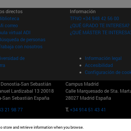
os directos
Información
(abre en nueva ventana)
Biblioteca
TFNO +34 948 42 56 00
(abre en nueva ventana)
Mi correo
¿QUÉ GRADO TE INTERESA?
(abre en nueva ventana)
Aula virtual ADI
¿QUÉ MÁSTER TE INTERESA
(abre en nueva ventana)
Búsqueda de personas
(abre en nueva ventana)
Trabaja con nosotros
versidad de
Información legal
rra
Accesibilidad
Configuración de coo
Donostia-San Sebastián
Campus Madrid
anuel Lardizabal 13 20018
Calle Marquesado de Sta. Marta
a-San Sebastián España
28027 Madrid España
43 21 98 77
T.
+34 914 51 43 41
Nueva York (IESE)
Campus Munich (IESE)
to store and retrieve information when you browse.
7th St 10019-2201 Nueva York
Maria-Theresia-Straße 15 8167