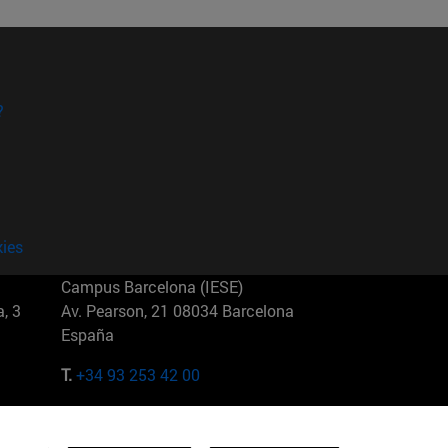
?
kies
Campus Barcelona (IESE)
, 3
Av. Pearson, 21 08034 Barcelona
España
T.
+34 93 253 42 00
Campus Sao Paulo (IESE)
5
Rua Martiniano de Carvalho, 573