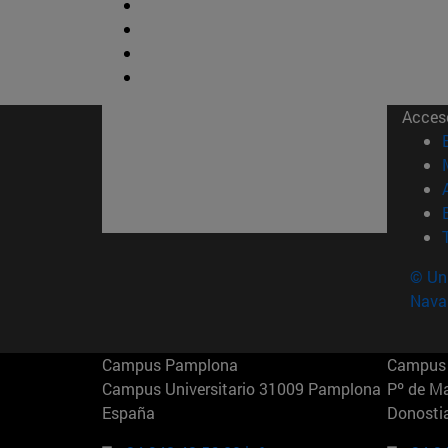
Acces
© Uni
Nava
Campus Pamplona
Campus 
Campus Universitario 31009 Pamplona
Pº de M
España
Donosti