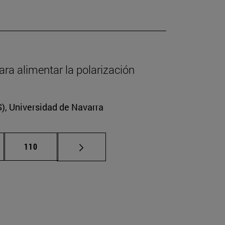
ara alimentar la polarización
CS), Universidad de Navarra
nas intermedias Use TAB para desplazarse.
Página
110