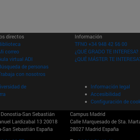
os directos
Información
(abre en nueva ventana)
Biblioteca
TFNO +34 948 42 56 00
(abre en nueva ventana)
Mi correo
¿QUÉ GRADO TE INTERESA?
(abre en nueva ventana)
Aula virtual ADI
¿QUÉ MÁSTER TE INTERESA
(abre en nueva ventana)
Búsqueda de personas
(abre en nueva ventana)
Trabaja con nosotros
versidad de
Información legal
rra
Accesibilidad
Configuración de coo
Donostia-San Sebastián
Campus Madrid
anuel Lardizabal 13 20018
Calle Marquesado de Sta. Marta
a-San Sebastián España
28027 Madrid España