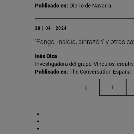
Publicado en:
Diario de Navarra
29 | 04 | 2024
‘Fango, insidia, sinrazón’ y otras 
Inés Olza
Investigadora del grupo 'Vínculos, creativ
Publicado en:
The Conversation España
Página
1