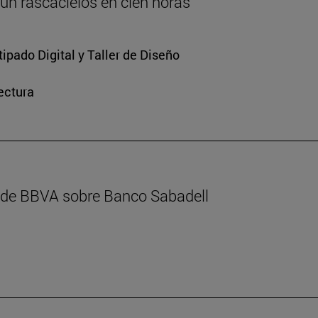
 un rascacielos en cien horas
ipado Digital y Taller de Diseño
ectura
l de BBVA sobre Banco Sabadell