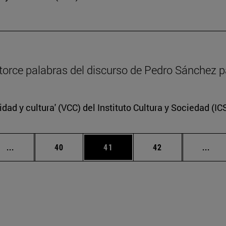
catorce palabras del discurso de Pedro Sánchez p
idad y cultura' (VCC) del Instituto Cultura y Sociedad (I
Páginas intermedias Use TAB para desplazarse.
Página
Página
Página
Pági
...
40
41
42
...