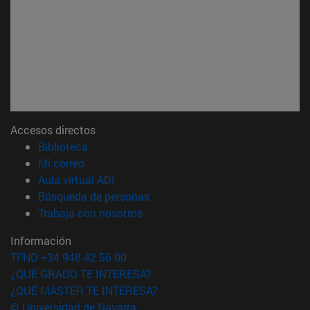
Accesos directos
(abre en nueva ventana)
Biblioteca
(abre en nueva ventana)
Mi correo
(abre en nueva ventana)
Aula virtual ADI
(abre en nueva ventana)
Búsqueda de personas
(abre en nueva ventana)
Trabaja con nosotros
Información
TFNO +34 948 42 56 00
¿QUÉ GRADO TE INTERESA?
¿QUÉ MÁSTER TE INTERESA?
© Universidad de Navarra