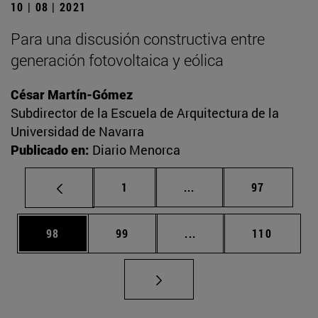
10 | 08 | 2021
Para una discusión constructiva entre
generación fotovoltaica y eólica
César Martín-Gómez
Subdirector de la Escuela de Arquitectura de la
Universidad de Navarra
Publicado en:
Diario Menorca
Página
Páginas intermedias Us
Página
1
...
97
Página
Página
Páginas intermedias U
Página
98
99
...
110