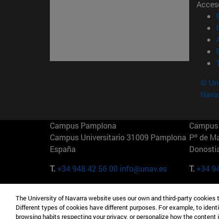
Acces
© Uni
Nava
Campus Pamplona
Campus 
Campus Universitario 31009 Pamplona
Pº de M
España
Donosti
T.
+34 948 42 56 00
info@unav.es
T.
+34 9
Campus Madrid (IESE)
Campus 
The University of Navarra website uses our own and third-party cookies 
Camino del Cerro Águila 3 28023
165 W 5
Different types of cookies have different purposes. For example, to identi
Madrid España
EE.UU
browsing habits respecting your privacy, or personalize how the content 