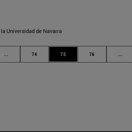
e la Universidad de Navarra
Páginas intermedias Use TAB para desplazarse.
Página
Página
Página
Pági
...
74
75
76
...