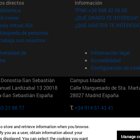
os directos
Información
(abre en nueva ventana)
Biblioteca
TFNO +34 948 42 56 00
(abre en nueva ventana)
Mi correo
¿QUÉ GRADO TE INTERESA?
(abre en nueva ventana)
Aula virtual ADI
¿QUÉ MÁSTER TE INTERESA
(abre en nueva ventana)
Búsqueda de personas
(abre en nueva ventana)
Trabaja con nosotros
versidad de
Información legal
rra
Accesibilidad
Configuración de coo
Donostia-San Sebastián
Campus Madrid
anuel Lardizabal 13 20018
Calle Marquesado de Sta. Marta
a-San Sebastián España
28027 Madrid España
43 21 98 77
T.
+34 914 51 43 41
Nueva York (IESE)
Campus Munich (IESE)
to store and retrieve information when you browse.
7th St 10019-2201 Nueva York
Maria-Theresia-Straße 15 8167
fy you as a user, obtain information about your
Múnich Alemania
Manage c
is displayed. You can select the cookies you want