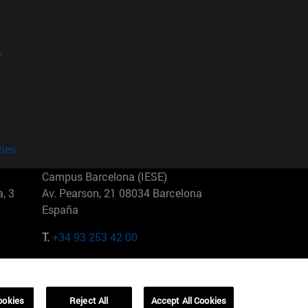
?
kies
Campus Barcelona (IESE)
, 3
Av. Pearson, 21 08034 Barcelona
España
T.
+34 93 253 42 00
Campus Sao Paulo (IESE)
5
Rua Martiniano de Carvalho, 573
01321001 Bela Vista Brasil
ookies
Reject All
Accept All Cookies