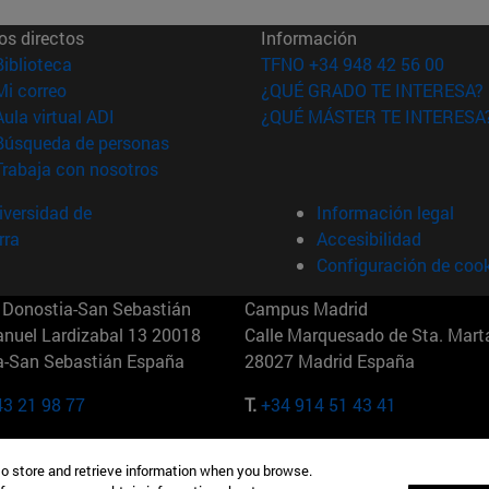
os directos
Información
(abre en nueva ventana)
Biblioteca
TFNO +34 948 42 56 00
(abre en nueva ventana)
Mi correo
¿QUÉ GRADO TE INTERESA?
(abre en nueva ventana)
Aula virtual ADI
¿QUÉ MÁSTER TE INTERESA
(abre en nueva ventana)
Búsqueda de personas
(abre en nueva ventana)
Trabaja con nosotros
versidad de
Información legal
rra
Accesibilidad
Configuración de coo
Donostia-San Sebastián
Campus Madrid
anuel Lardizabal 13 20018
Calle Marquesado de Sta. Marta
a-San Sebastián España
28027 Madrid España
43 21 98 77
T.
+34 914 51 43 41
Nueva York (IESE)
Campus Munich (IESE)
to store and retrieve information when you browse.
7th St 10019-2201 Nueva York
Maria-Theresia-Straße 15 8167