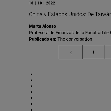
18 | 10 | 2022
China y Estados Unidos: De Taiwán a
Marta Alonso
Profesora de Finanzas de la Facultad d
Publicado en:
The conversation
Página
1