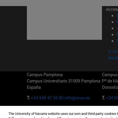
Acces
© Uni
Nava
Campus Pamplona
Campus 
Campus Universitario 31009 Pamplona
Pº de M
España
Donosti
T.
+34 948 42 56 00
info@unav.es
T.
+34 9
Campus Madrid (IESE)
Campus 
The University of Navarra website uses our own and third-party cookies 
Camino del Cerro Águila 3 28023
165 W 5