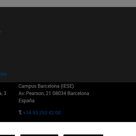
?
kies
Campus Barcelona (IESE)
, 3
Av. Pearson, 21 08034 Barcelona
España
T.
+34 93 253 42 00
Campus Sao Paulo (IESE)
5
Rua Martiniano de Carvalho, 573