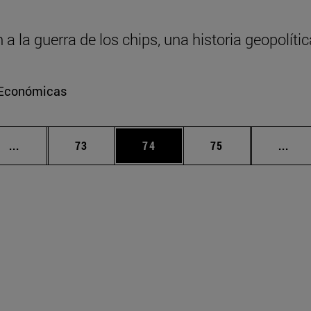
 la guerra de los chips, una historia geopolític
e Económicas
Páginas intermedias Use TAB para desplazarse.
Página
Página
Página
Pági
...
73
74
75
...