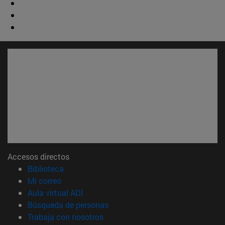
Accesos directos
(abre en nueva ventana)
Biblioteca
(abre en nueva ventana)
Mi correo
(abre en nueva ventana)
Aula virtual ADI
(abre en nueva ventana)
Búsqueda de personas
(abre en nueva ventana)
Trabaja con nosotros