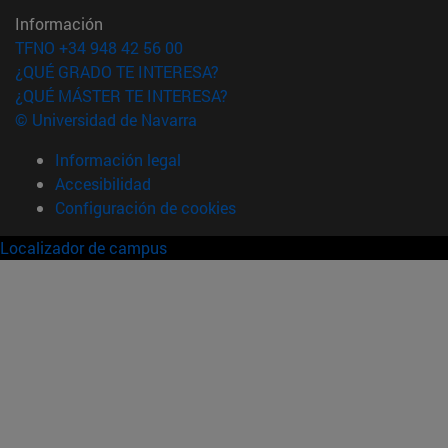
Información
TFNO +34 948 42 56 00
¿QUÉ GRADO TE INTERESA?
¿QUÉ MÁSTER TE INTERESA?
© Universidad de Navarra
Información legal
Accesibilidad
Configuración de cookies
Localizador de campus