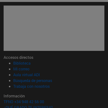
Accesos directos
(abre en nueva ventana)
Biblioteca
(abre en nueva ventana)
Mi correo
(abre en nueva ventana)
Aula virtual ADI
(abre en nueva ventana)
Búsqueda de personas
(abre en nueva ventana)
Trabaja con nosotros
Información
TFNO +34 948 42 56 00
¿QUÉ GRADO TE INTERESA?