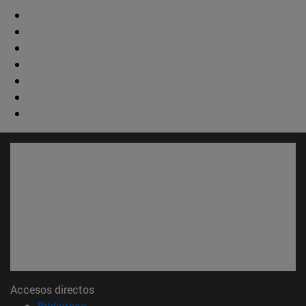
Accesos directos
(abre en nueva ventana)
Biblioteca