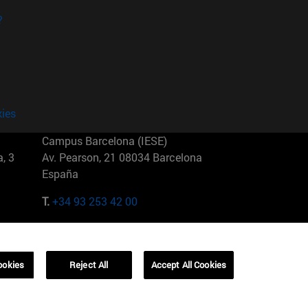
?
kies
Campus Barcelona (IESE)
, 3
Av. Pearson, 21 08034 Barcelona
España
T.
+34 93 253 42 00
Campus Sao Paulo (IESE)
5
Rua Martiniano de Carvalho, 573
01321001 Bela Vista Brasil
ookies
Reject All
Accept All Cookies
T.
+55 11 3177-8300