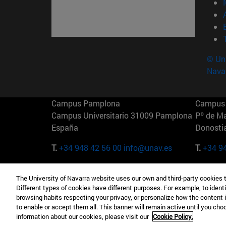
© Uni
Nava
Campus Pamplona
Campus 
Campus Universitario 31009 Pamplona
Pº de M
España
Donosti
T.
+34 948 42 56 00
info@unav.es
T.
+34 9
Campus Madrid (IESE)
Campus 
The University of Navarra website uses our own and third-party cookies 
Camino del Cerro Águila 3 28023
165 W 5
Different types of cookies have different purposes. For example, to identi
Madrid España
EE.UU
browsing habits respecting your privacy, or personalize how the content 
to enable or accept them all. This banner will remain active until you ch
T.
+34 912 11 30 00
T.
+1 64
information about our cookies, please visit our
Cookie Policy.