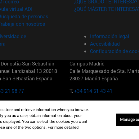
(abre en nueva ventana)
Mi correo
¿QUÉ GRADO TE INTERESA?
(abre en nueva ventana)
Aula virtual ADI
¿QUÉ MÁSTER TE INTERESA
(abre en nueva ventana)
Búsqueda de personas
(abre en nueva ventana)
Trabaja con nosotros
versidad de
Información legal
rra
Accesibilidad
Configuración de coo
Donostia-San Sebastián
Campus Madrid
anuel Lardizabal 13 20018
Calle Marquesado de Sta. Marta
a-San Sebastián España
28027 Madrid España
43 21 98 77
T.
+34 914 51 43 41
Nueva York (IESE)
Campus Munich (IESE)
to store and retrieve information when you browse.
7th St 10019-2201 Nueva York
Maria-Theresia-Straße 15 8167
fy you as a user, obtain information about your
Múnich Alemania
Manage c
is displayed. You can select the cookies you want
oose one of the two options. For more detailed
6 346 8850
T.
+49 89 24209790