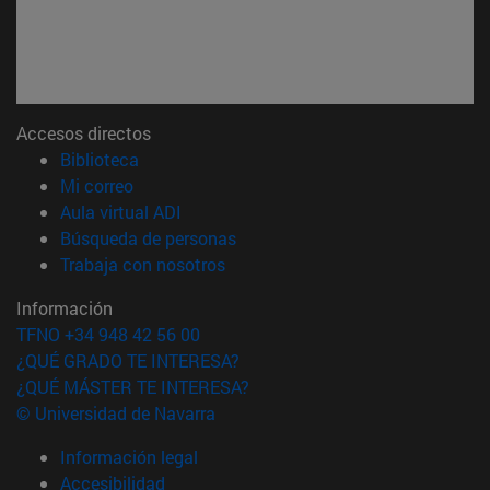
Accesos directos
(abre en nueva ventana)
Biblioteca
(abre en nueva ventana)
Mi correo
(abre en nueva ventana)
Aula virtual ADI
(abre en nueva ventana)
Búsqueda de personas
(abre en nueva ventana)
Trabaja con nosotros
Información
TFNO +34 948 42 56 00
¿QUÉ GRADO TE INTERESA?
¿QUÉ MÁSTER TE INTERESA?
© Universidad de Navarra
Información legal
Accesibilidad