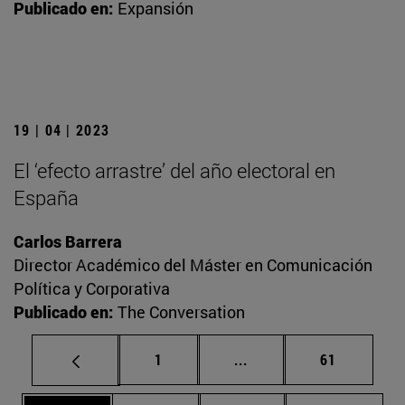
Publicado en:
Expansión
19 | 04 | 2023
El ‘efecto arrastre’ del año electoral en
España
Carlos Barrera
Director Académico del Máster en Comunicación
Política y Corporativa
Publicado en:
The Conversation
Página
Páginas intermedias Us
Página
1
...
61