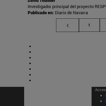
David Thunder
Investigador principal del proyecto RESP
Publicado en:
Diario de Navarra
Página
1
Acces