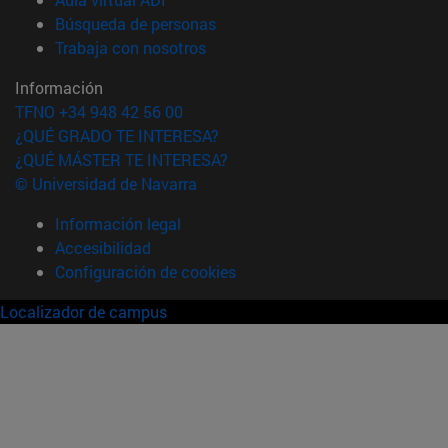
(abre en nueva ventana)
Búsqueda de personas
(abre en nueva ventana)
Trabaja con nosotros
Información
TFNO +34 948 42 56 00
¿QUÉ GRADO TE INTERESA?
¿QUÉ MÁSTER TE INTERESA?
© Universidad de Navarra
Información legal
Accesibilidad
Configuración de cookies
Localizador de campus