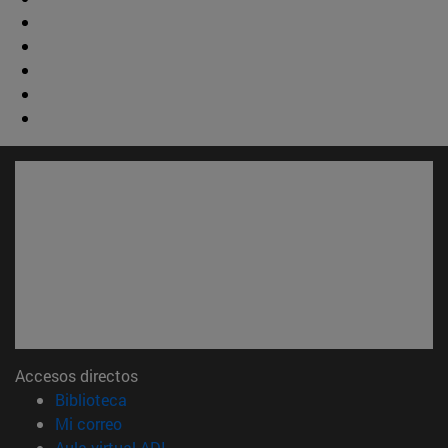
Accesos directos
(abre en nueva ventana)
Biblioteca
(abre en nueva ventana)
Mi correo
(abre en nueva ventana)
Aula virtual ADI