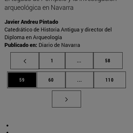
arqueológica en Navarra
Javier Andreu Pintado
Catedrático de Historia Antigua y director del
Diploma en Arqueología
Publicado en:
Diario de Navarra
Página
Páginas intermedias Us
Página
1
...
58
Página
Página
Páginas intermedias U
Página
59
60
...
110