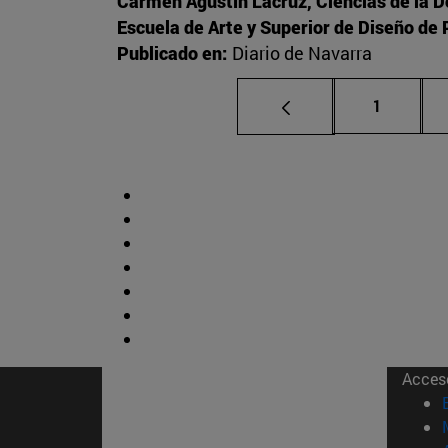
Carmen Agustín Lacruz, Ciencias de la 
Escuela de Arte y Superior de Diseño d
Publicado en:
Diario de Navarra
Página
1
Acces