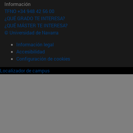
Información
TFNO +34 948 42 56 00
¿QUÉ GRADO TE INTERESA?
¿QUÉ MÁSTER TE INTERESA?
© Universidad de Navarra
Información legal
Accesibilidad
Configuración de cookies
Localizador de campus