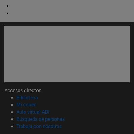
Accesos directos
(abre en nueva ventana)
Biblioteca
(abre en nueva ventana)
Mi correo
(abre en nueva ventana)
Aula virtual ADI
(abre en nueva ventana)
Búsqueda de personas
(abre en nueva ventana)
Trabaja con nosotros