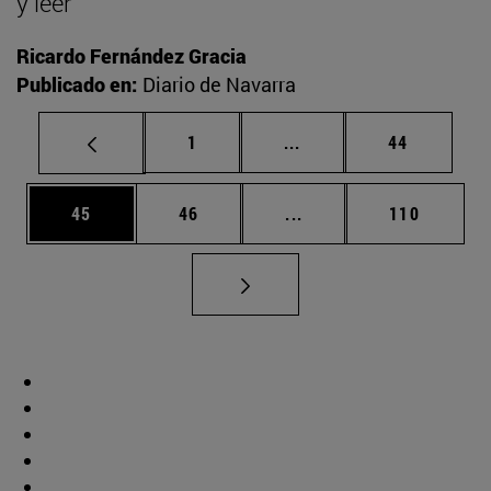
y leer
Ricardo Fernández Gracia
Publicado en:
Diario de Navarra
Página
Páginas intermedias Us
Página
1
...
44
Página
Página
Páginas intermedias U
Página
45
46
...
110