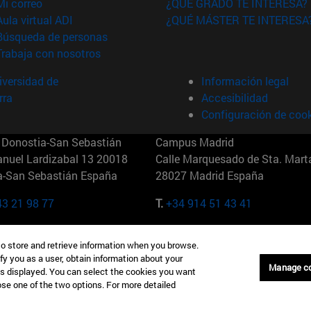
(abre en nueva ventana)
Mi correo
¿QUÉ GRADO TE INTERESA?
(abre en nueva ventana)
Aula virtual ADI
¿QUÉ MÁSTER TE INTERESA
(abre en nueva ventana)
Búsqueda de personas
(abre en nueva ventana)
Trabaja con nosotros
versidad de
Información legal
rra
Accesibilidad
Configuración de coo
Donostia-San Sebastián
Campus Madrid
anuel Lardizabal 13 20018
Calle Marquesado de Sta. Marta
a-San Sebastián España
28027 Madrid España
43 21 98 77
T.
+34 914 51 43 41
Nueva York (IESE)
Campus Munich (IESE)
to store and retrieve information when you browse.
7th St 10019-2201 Nueva York
Maria-Theresia-Straße 15 8167
fy you as a user, obtain information about your
Múnich Alemania
Manage c
is displayed. You can select the cookies you want
oose one of the two options. For more detailed
6 346 8850
T.
+49 89 24209790