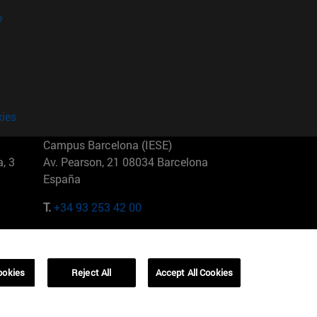
?
kies
Campus Barcelona (IESE)
, 3
Av. Pearson, 21 08034 Barcelona
España
T.
+34 93 253 42 00
Campus Sao Paulo (IESE)
5
Rua Martiniano de Carvalho, 573
01321001 Bela Vista Brasil
ookies
Reject All
Accept All Cookies
T.
+55 11 3177-8300