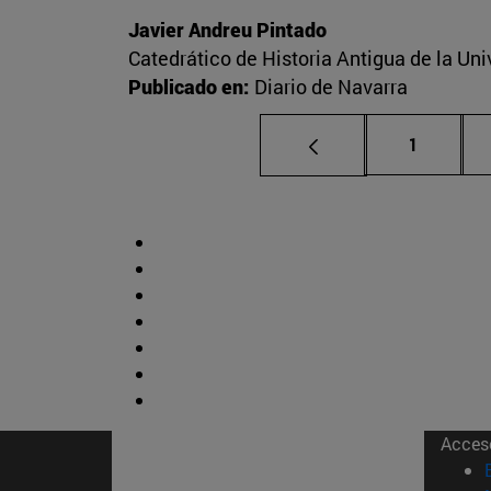
Javier Andreu Pintado
Catedrático de Historia Antigua de la Un
Publicado en:
Diario de Navarra
Página
1
Acces