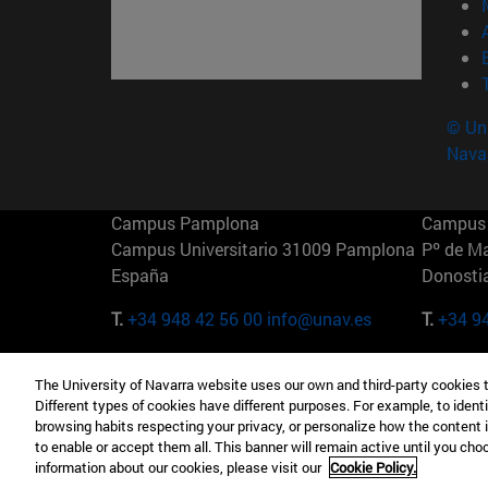
© Uni
Nava
Campus Pamplona
Campus 
Campus Universitario 31009 Pamplona
Pº de M
España
Donosti
T.
+34 948 42 56 00
info@unav.es
T.
+34 9
Campus Madrid (IESE)
Campus 
The University of Navarra website uses our own and third-party cookies 
Camino del Cerro Águila 3 28023
165 W 5
Different types of cookies have different purposes. For example, to identi
Madrid España
EE.UU
browsing habits respecting your privacy, or personalize how the content 
to enable or accept them all. This banner will remain active until you ch
T.
+34 912 11 30 00
T.
+1 64
information about our cookies, please visit our
Cookie Policy.