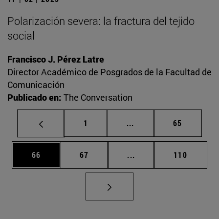
Polarización severa: la fractura del tejido
social
Francisco J. Pérez Latre
Director Académico de Posgrados de la Facultad de
Comunicación
Publicado en:
The Conversation
Página
Páginas intermedias Us
Página
1
...
65
Página
Página
Páginas intermedias U
Página
66
67
...
110