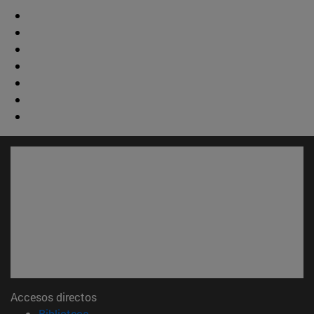
Accesos directos
(abre en nueva ventana)
Biblioteca