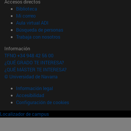
Accesos directos
(abre en nueva ventana)
Biblioteca
(abre en nueva ventana)
Mi correo
(abre en nueva ventana)
Aula virtual ADI
(abre en nueva ventana)
Búsqueda de personas
(abre en nueva ventana)
Trabaja con nosotros
Información
TFNO +34 948 42 56 00
¿QUÉ GRADO TE INTERESA?
¿QUÉ MÁSTER TE INTERESA?
© Universidad de Navarra
Información legal
Accesibilidad
Configuración de cookies
Localizador de campus