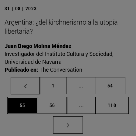
31 | 08 | 2023
Argentina: ¿del kirchnerismo a la utopía
libertaria?
Juan Diego Molina Méndez
Investigador del Instituto Cultura y Sociedad,
Universidad de Navarra
Publicado en:
The Conversation
Página
Páginas intermedias Us
Página
1
...
54
Página
Página
Páginas intermedias U
Página
55
56
...
110